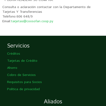
PODRÁ REALIZAR SU COMPRA.
Consulta o aclaración contactar con la Departamento de
Tarjetas Y Transferencias
Teléfono:606 648/9
Email:
tarjetas@coosofan.coop.py
Servicios
Créditos
Tarjetas de Crédito
Ahorro
Cobro de Servicios
Requisitos para Socios
Política de privacidad
Aliados